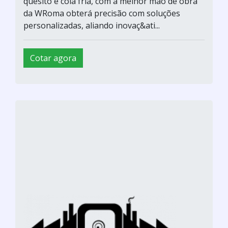
quesito é cola fria, com a melhor mão de obra
da WRoma obterá precisão com soluções
personalizadas, aliando inovaç&ati...
Cotar agora