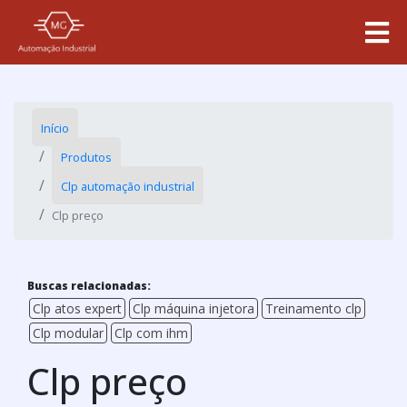
Início
Produtos
Clp automação industrial
Clp preço
Buscas relacionadas:
Clp atos expert
Clp máquina injetora
Treinamento clp
Clp modular
Clp com ihm
Clp preço