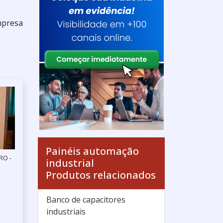
mpresa
Painéis automação
RO -
industrial
Produtos relacionados
Banco de capacitores
industriais