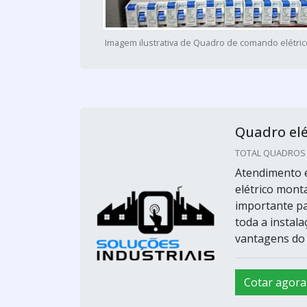
Imagem ilustrativa de Quadro de comando elétri
Quadro el
TOTAL QUADROS E 
Atendimento e
elétrico mont
importante pa
toda a instala
vantagens do 
Cotar agora