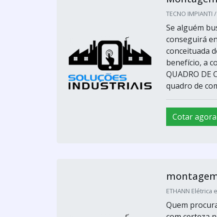
TECNO IMPIANTI /
Se alguém bu
conseguirá en
conceituada d
benefício, a
QUADRO DE C
quadro de com
Cotar agora
montagem 
ETHANN Elétrica 
Quem procura
com certeza n