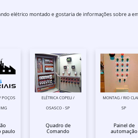
ndo elétrico montado e gostaria de informações sobre a e
 / POÇOS
ELÉTRICA COPELI /
MONTAG / RIO CLA
- MG
OSASCO - SP
SP
ão
Quadro de
Painel de
o paulo
Comando
automação