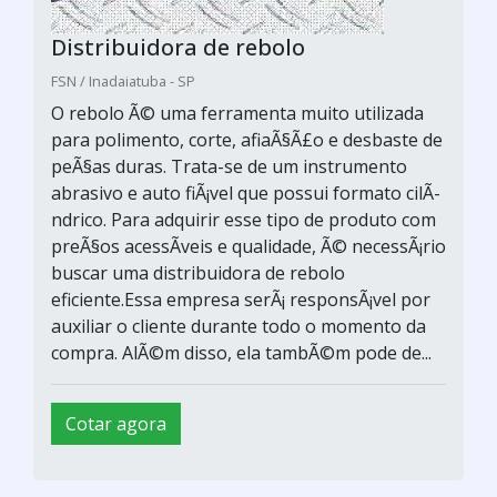
Distribuidora de rebolo
FSN / Inadaiatuba - SP
O rebolo Ã© uma ferramenta muito utilizada
para polimento, corte, afiaÃ§Ã£o e desbaste de
peÃ§as duras. Trata-se de um instrumento
abrasivo e auto fiÃ¡vel que possui formato cilÃ­
ndrico. Para adquirir esse tipo de produto com
preÃ§os acessÃ­veis e qualidade, Ã© necessÃ¡rio
buscar uma distribuidora de rebolo
eficiente.Essa empresa serÃ¡ responsÃ¡vel por
auxiliar o cliente durante todo o momento da
compra. AlÃ©m disso, ela tambÃ©m pode de...
Cotar agora