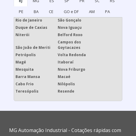
RJ
MG
ES
SP
PR
SC
RS
PE
BA
CE
GO e DF
AM
PA
Rio de Janeiro
São Gonçalo
Duque de Caxias
Nova Iguaçu
Niterói
Belford Roxo
Campos dos
São João de Meriti
Goytacazes
Petrópolis
Volta Redonda
Magé
Itaboraí
Mesquita
Nova Friburgo
Barra Mansa
Macaé
Cabo Frio
Nilópolis
Teresópolis
Resende
MG Automação Industrial - Cotações rápidas com