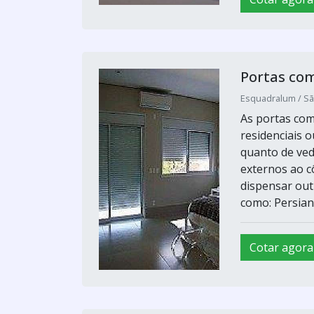
Portas com
Esquadralum / Sã
As portas com
residenciais o
quanto de ved
externos ao c
dispensar out
como: Persiana
Cotar agora