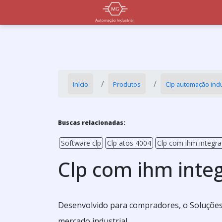
Início
Produtos
Clp automação indu
Buscas relacionadas:
Software clp
Clp atos 4004
Clp com ihm integr
Clp com ihm inte
Desenvolvido para compradores, o Soluções I
mercado industrial.