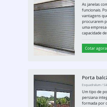
As janelas co
funcionais. P
vantagens qu
procurarem pe
uma empresa d
capacidade de 
Cotar agora
Porta balc
Esquadralum / Sã
Um tipo de po
persiana inte
formada por d