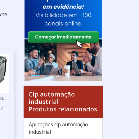
one
Clp automação
D.
industrial
Produtos relacionados
 /
Aplicações clp automação
industrial