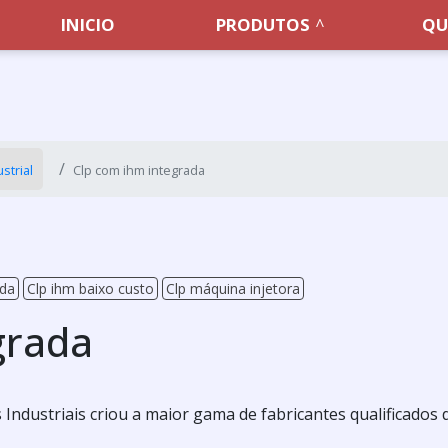
INICIO
PRODUTOS
QU
strial
Clp com ihm integrada
ada
Clp ihm baixo custo
Clp máquina injetora
grada
ndustriais criou a maior gama de fabricantes qualificados 