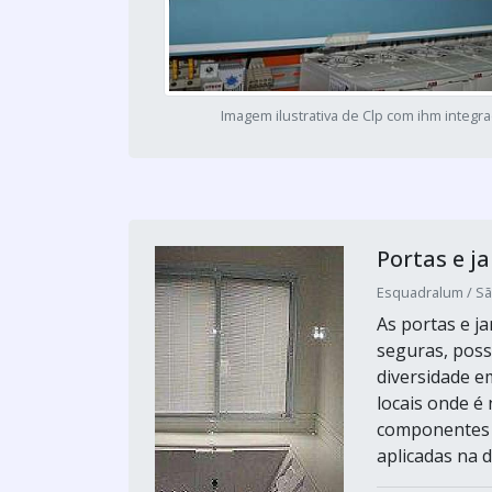
Imagem ilustrativa de Clp com ihm integr
Portas e j
Esquadralum / Sã
As portas e j
seguras, pos
diversidade e
locais onde é
componentes m
aplicadas na d