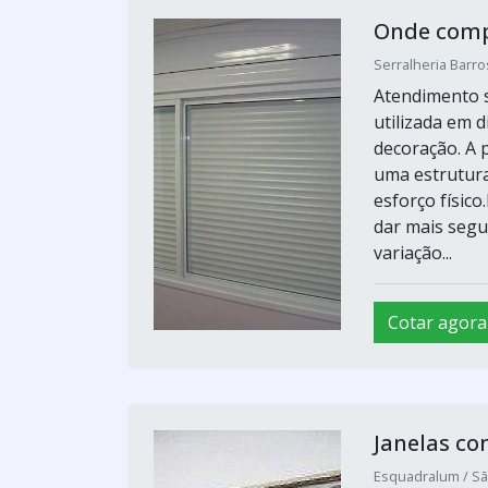
Onde comp
Serralheria Barro
Atendimento s
utilizada em 
decoração. A p
uma estrutura
esforço físic
dar mais segu
variação...
Cotar agora
Janelas co
Esquadralum / Sã