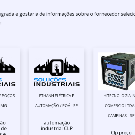
egrada e gostaria de informações sobre o fornecedor seleci
e:
 / POÇOS
ETHANN ELÉTRICA E
HITECNOLOGIA IN
- MG
AUTOMAÇÃO / POÁ - SP
COMERCIO LTDA.
CAMPINAS - SP
ão
automação
l de
industrial CLP
Clp preço
s e