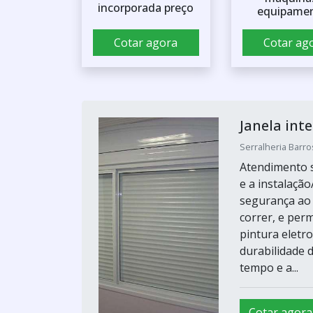
incorporada preço
equipame
Cotar agora
Cotar ag
Janela int
Serralheria Barro
Atendimento s
e a instalaçã
segurança ao 
correr, e per
pintura eletr
durabilidade d
tempo e a...
Cotar agora