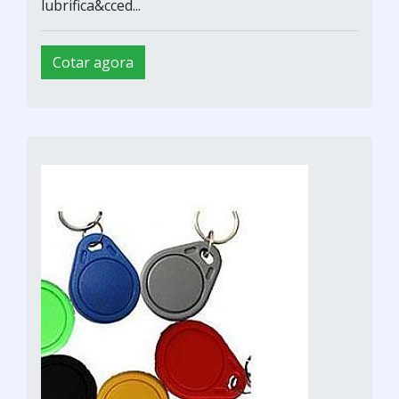
lubrifica&cced...
Cotar agora