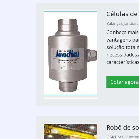
Células de
Balanças Jundiaí 
Conheça mais 
vantagens par
solução totalm
necessidades.
característica
Cotar agora
Robô de so
GSK Brasil / Amer