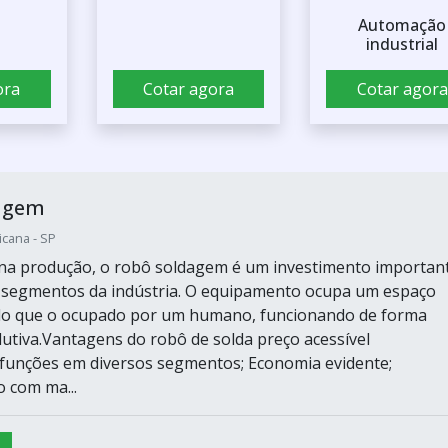
Automação
industrial
ora
Cotar agora
Cotar agora
agem
icana - SP
na produção, o robô soldagem é um investimento importan
 segmentos da indústria. O equipamento ocupa um espaço
 do que o ocupado por um humano, funcionando de forma
dutiva.Vantagens do robô de solda preço acessível
unções em diversos segmentos; Economia evidente;
 com ma...