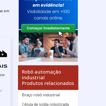
que em
Robô automação
GEM
industrial
Produtos relacionados
 /
Braço robô industrial
Célula de solda robotizada