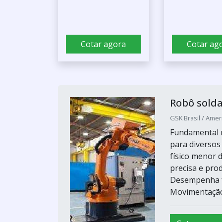
Cotar agora
Cotar ag
Robô sold
GSK Brasil / Amer
Fundamental 
para diversos
físico menor
precisa e pro
Desempenha f
Movimentação