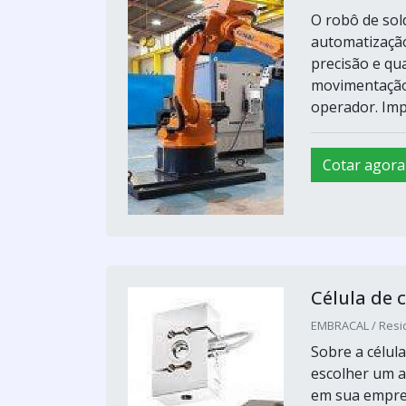
O robô de sol
automatização
precisão e qu
movimentação 
operador. Impo
Cotar agora
Célula de 
EMBRACAL / Resid
Sobre a célul
escolher um ap
em sua empres