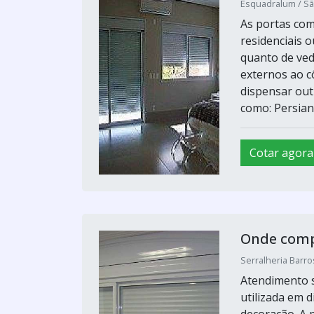
Esquadralum / Sã
As portas com
residenciais o
quanto de ved
externos ao c
dispensar out
como: Persiana
Cotar agora
Onde comp
Serralheria Barro
Atendimento s
utilizada em 