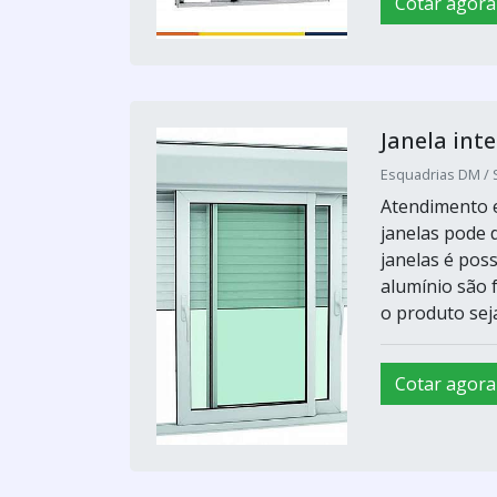
Cotar agora
Janela int
Esquadrias DM / 
Atendimento e
janelas pode 
janelas é poss
alumínio são 
o produto seja
Cotar agora