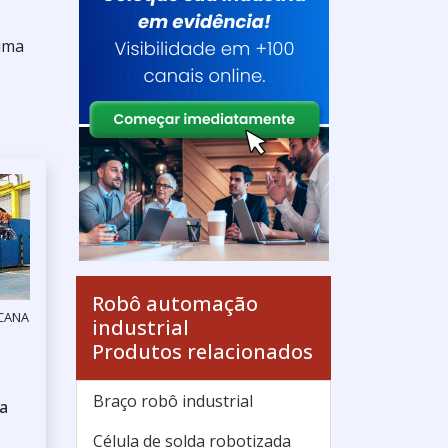
 uma
Robô automação
ICANA
industrial
Produtos relacionados
Braço robô industrial
a
Célula de solda robotizada