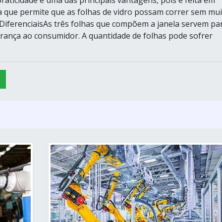
raticidade é uma das principais vantagens, pois é feita em
 que permite que as folhas de vidro possam correr sem mui
o.DiferenciaisAs três folhas que compõem a janela servem pa
rança ao consumidor. A quantidade de folhas pode sofrer