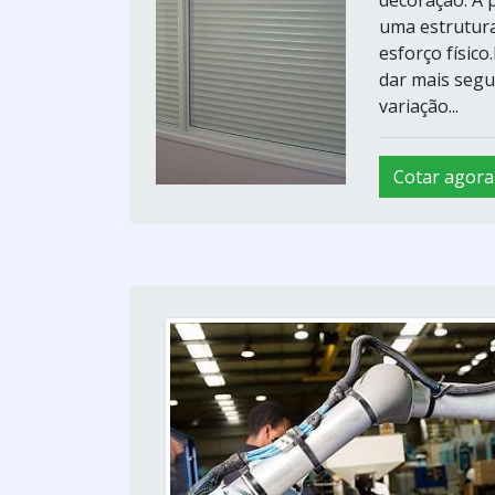
decoração. A p
uma estrutura
esforço físic
dar mais segu
variação...
Cotar agora