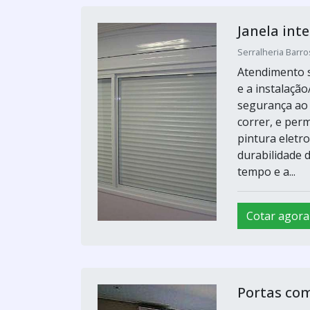
Janela int
Serralheria Barro
Atendimento s
e a instalaçã
segurança ao 
correr, e per
pintura eletr
durabilidade d
tempo e a...
Cotar agora
Portas com