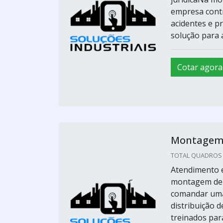
empresa cont
acidentes e p
solução para a
Cotar agora
Montagem d
TOTAL QUADROS E 
Atendimento e
montagem de p
comandar uma 
distribuição d
treinados para