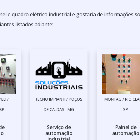
l e quadro elétrico industrial e gostaria de informações s
antes listados adiante:
ELI /
TECNO IMPIANTI / POÇOS
MONTAG / RIO CLA
SP
DE CALDAS - MG
SP
de
Serviço de
Painel de
do
automação
automação
industrial