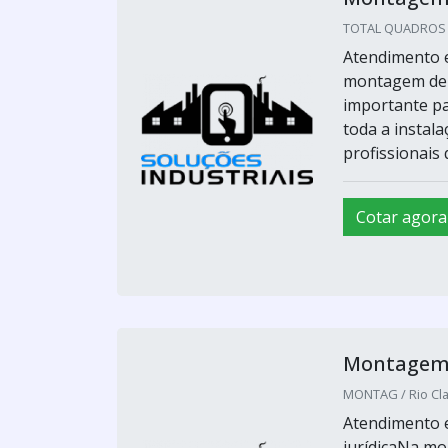
TOTAL QUADROS E 
Atendimento e
montagem de q
importante pa
toda a instal
profissionais q
Cotar agora
Montagem d
MONTAG / Rio Cla
Atendimento e
jurídicaNa mo