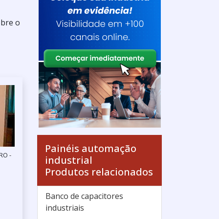
obre o
Painéis automação
RO -
industrial
Produtos relacionados
Banco de capacitores
industriais