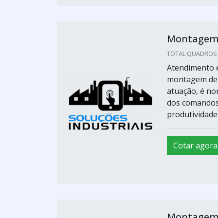
Montagem d
TOTAL QUADROS E 
Atendimento e
montagem de p
atuação, é n
dos comandos,
produtividade
Cotar agora
Montagem d