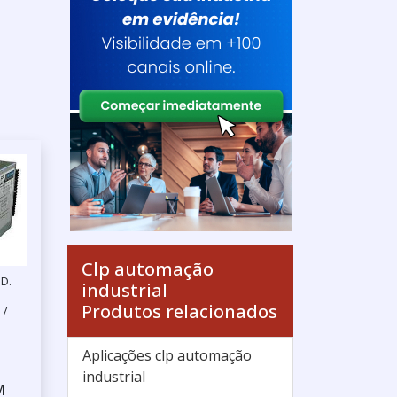
Clp automação
D.
industrial
Produtos relacionados
 /
Aplicações clp automação
industrial
M