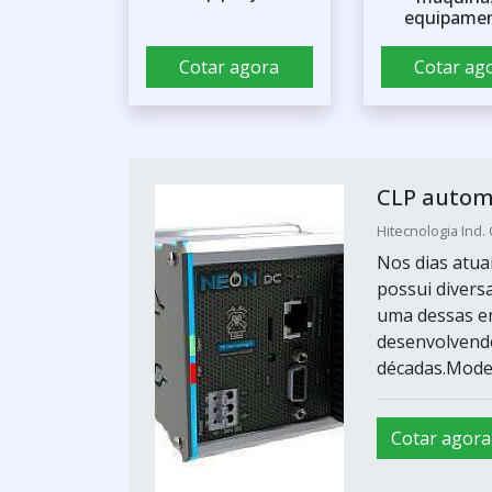
equipame
Cotar agora
Cotar ag
CLP autom
Hitecnologia Ind.
Nos dias atua
possui divers
uma dessas em
desenvolvendo
décadas.Modelo
Cotar agora