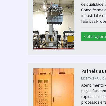
de qualidade, 
Como forma d
industrial é 
fábricas.Propr
Cotar agora
Painéis au
MONTAG / Rio Cla
Atendimento e
peças fundame
rápida e asse
processos e 