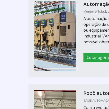
Automação
Monteiro Tubulaçõ
A automação i
operação de u
ou equipamen
industrial. 
possível obte
Cotar agora
Robô auto
SAME AUTOMAÇÃO
Com a evoluçã